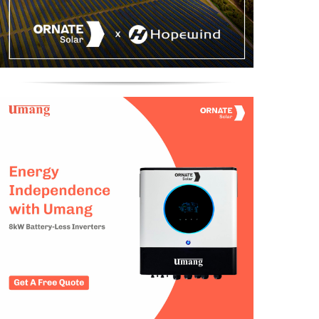
Other
Specification
144 Cells
144 Cells