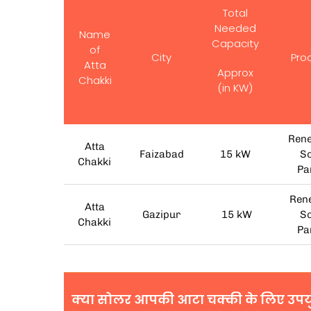
Total
Needed
Name
Capacity
of
City
Pro
Atta
Approx
Chakki
(in KW)
Ren
Atta
Faizabad
15 kW
So
Chakki
Pa
Ren
Atta
Gazipur
15 kW
So
Chakki
Pa
क्या सोलर आपकी आटा चक्की के लिए उपयुक